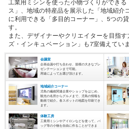
工業用ミシンを使った小物づくりができる
ス」、地域の特産品を展示した「地域紹介
に利用できる「多目的コーナー」、5つの
す。
また、デザイナーやクリエイターを目指す
ズ・インキュベーション」も7室備えてい
会議室
企画会議や打ち合わせ、規模の大きなプレ
ゼンテーションまで可能。
用途によってお選び頂けます。
地域紹介コーナー
児島の繊維関連企業やショップをはじめ、
観光の名所からグルメまで、児島の情報を
動画で紹介。各スポットの地図を印刷でき
ます。
体験工房
工業用ミシンやアイロンなどを使って、バ
ッグ等の小物を自由に作ることができま