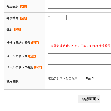
代表者名
必須
〒
-
郵便番号
必須
住所
必須
携帯（電話）番号
必須
※緊急連絡時のために可能であれば携帯番号
メールアドレス
必須
メールアドレス確認
必須
電動アシスト付自転車 :
利用台数