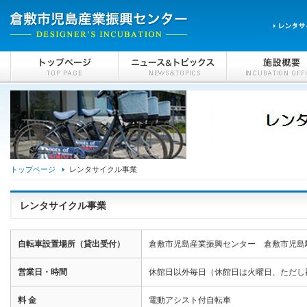
トップページ
レンタサイクル事業
レンタサイクル事業
自転車設置場所（貸出受付）
倉敷市児島産業振興センター 倉敷市児島駅
営業日・時間
休館日以外毎日（休館日は火曜日、ただし祝祭
料 金
電動アシスト付自転車