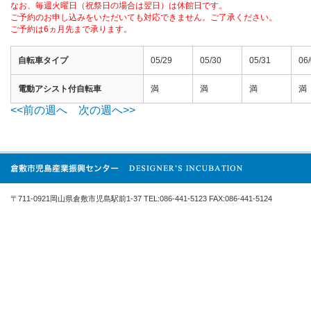
なお、毎週火曜日（祝祭日の場合は翌日）は休館日です。
ご予約のお申し込みをいただいても対応できません。ご了承ください。
ご予約は6ヵ月先まで承ります。
自転車タイプ
05/29
05/30
05/31
06
電動アシスト付自転車
満
満
満
満
<<前の週へ
次の週へ>>
〒711-0921岡山県倉敷市児島駅前1-37 TEL:086-441-5123 FAX:086-441-5124