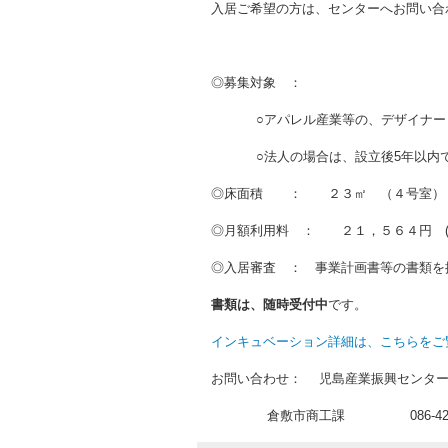
入居ご希望の方は、センターへお問い合
◎募集対象 ：
BBBBB
○アパレル産業等の、デザイナ
BBBBB
○法人の場合は、設立後5年以内
◎床面積 ： ２３㎡ （４号室）
◎月額利用料 ： ２１，５６４円 
◎入居審査 ： 事業計画書等の書類を
書類は、随時受付中
です。
インキュベーション詳細は、こちらをご
お問い合わせ： 児島産業振興センター 086
\\\\\\\\\\\\\\
倉敷市商工課 086-426-