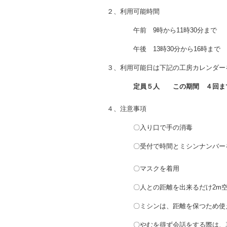
２、利用可能時間
午前 9時から11時30分まで
午後 13時30分から16時まで
３、利用可能日は下記の工房カレンダー
定員５人 この期間 ４回ま
４、注意事項
〇入り口で手の消毒
〇受付で時間とミシンナンバー
〇マスクを着用
〇人との距離を出来るだけ2m空け
〇ミシンは、距離を保つため使え
〇やむを得ず会話をする際は、真正