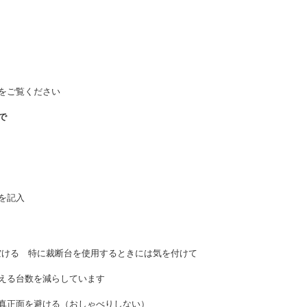
をご覧ください
で
を記入
る 特に裁断台を使用するときには気を付けて
る台数を減らしています
面を避ける（おしゃべりしない）